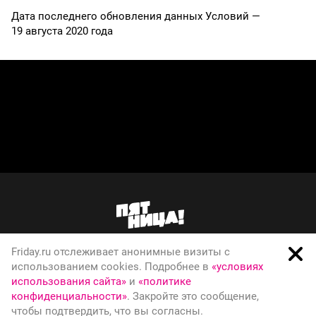
Дата последнего обновления данных Условий —
19 августа 2020 года
Friday.ru отслеживает анонимные визиты с
О телеканале
использованием cookies. Подробнее в
«условиях
использования сайта»
и
«политике
Вакансии
конфиденциальности»
. Закройте это сообщение,
Правовая информация
чтобы подтвердить, что вы согласны.